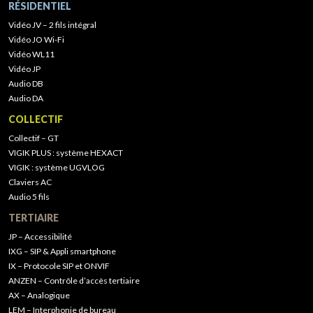
RÉSIDENTIEL
Vidéo JV – 2 fils intégral
Vidéo JO Wi-Fi
Vidéo WL11
Vidéo JP
Audio DB
Audio DA
COLLECTIF
Collectif – GT
VIGIK PLUS : système HEXACT
VIGIK : système UGVLOG
Claviers AC
Audio 5 fils
TERTIAIRE
JP – Accessibilité
IXG – SIP & Appli smartphone
IX – Protocole SIP et ONVIF
ANZEN – Contrôle d’accès tertiaire
AX – Analogique
LEM – Interphonie de bureau