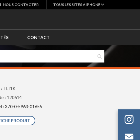
NOUS
CONTACTER
TOUS LES SITES AIPHONE
ITÉS
CONTACT
 : TLI1K
e : 120614
 : 370-0-5963-01655
FICHE PRODUIT
Em