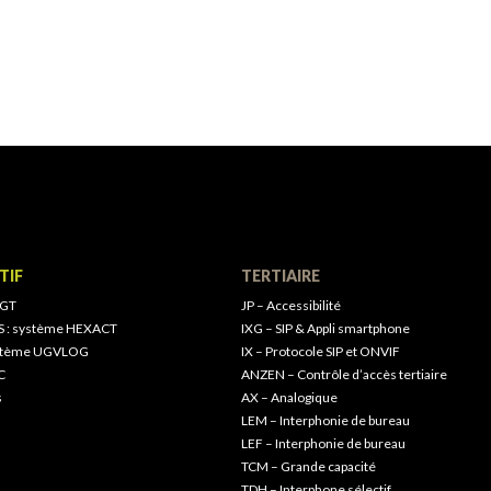
TIF
TERTIAIRE
 GT
JP – Accessibilité
S : système HEXACT
IXG – SIP & Appli smartphone
ystème UGVLOG
IX – Protocole SIP et ONVIF
C
ANZEN – Contrôle d’accès tertiaire
s
AX – Analogique
LEM – Interphonie de bureau
LEF – Interphonie de bureau
TCM – Grande capacité
TDH – Interphone sélectif