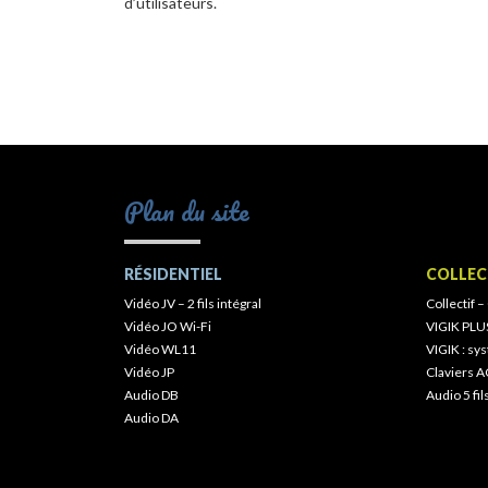
d’utilisateurs.
Plan du site
RÉSIDENTIEL
COLLEC
Vidéo JV – 2 fils intégral
Collectif –
Vidéo JO Wi-Fi
VIGIK PLU
Vidéo WL11
VIGIK : s
Vidéo JP
Claviers A
Audio DB
Audio 5 fil
Audio DA