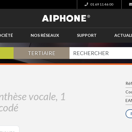
01 69 11 46 00
OCIÉTÉ
NOS RÉSEAUX
SUPPORT
ACTUAL
TERTIAIRE
Réf
Cod
ynthèse vocale, 1
EAN
 codé