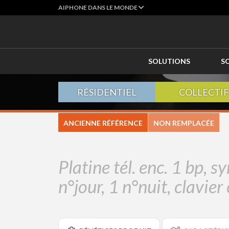
AIPHONE DANS LE MONDE
SOLUTIONS
S
RÉSIDENTIEL
COLLECTIF
ANCIENNE RÉFÉRENCE
NON REMPLACÉE
Platine tél. enc. 1 bp, s
n°jour, 1 n°nuit, clavier