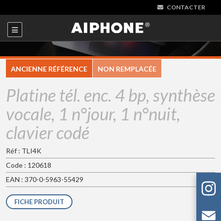
CONTACTER
ANCIENNE RÉFÉRENCE
NON REMPLACÉE
Platine tél. enc. 4 bp, synthèse
vocale, 1 n°jour, 1 n°nuit,
clavier codé
Réf : TLI4K
Code : 120618
EAN : 370-0-5963-55429
FICHE PRODUIT