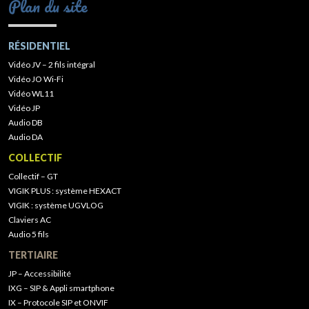
Plan du site
RÉSIDENTIEL
Vidéo JV – 2 fils intégral
Vidéo JO Wi-Fi
Vidéo WL11
Vidéo JP
Audio DB
Audio DA
COLLECTIF
Collectif – GT
VIGIK PLUS : système HEXACT
VIGIK : système UGVLOG
Claviers AC
Audio 5 fils
TERTIAIRE
JP – Accessibilité
IXG – SIP & Appli smartphone
IX – Protocole SIP et ONVIF