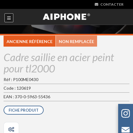
CONTACTER
ANCIENNE RÉFÉRENCE
NON REMPLACÉE
Cadre saillie en acier peint
pour tl2000
Réf : P100ME0430
Code : 120619
EAN : 370-0-5963-55436
FICHE PRODUIT