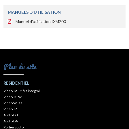
MANUELS D'UTILISATION
Manuel d'utilisation IXM200
Plan du site
RÉSIDENTIEL
Vidéo JV – 2 fils intégral
Vidéo JO Wi-Fi
Vidéo WL11
Vidéo JP
Audio DB
Audio DA
Portier audio