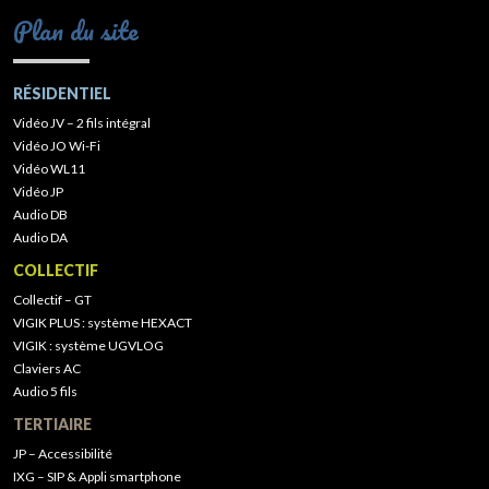
Plan du site
RÉSIDENTIEL
Vidéo JV – 2 fils intégral
Vidéo JO Wi-Fi
Vidéo WL11
Vidéo JP
Audio DB
Audio DA
COLLECTIF
Collectif – GT
VIGIK PLUS : système HEXACT
VIGIK : système UGVLOG
Claviers AC
Audio 5 fils
TERTIAIRE
JP – Accessibilité
IXG – SIP & Appli smartphone