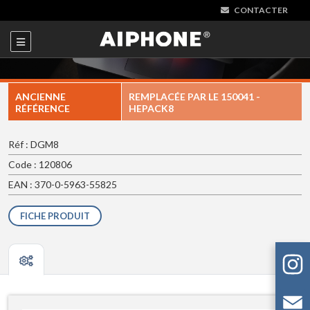
CONTACTER
ANCIENNE
REMPLACÉE PAR LE
150041 -
RÉFÉRENCE
HEPACK8
Réf : DGM8
Code : 120806
EAN : 370-0-5963-55825
FICHE PRODUIT