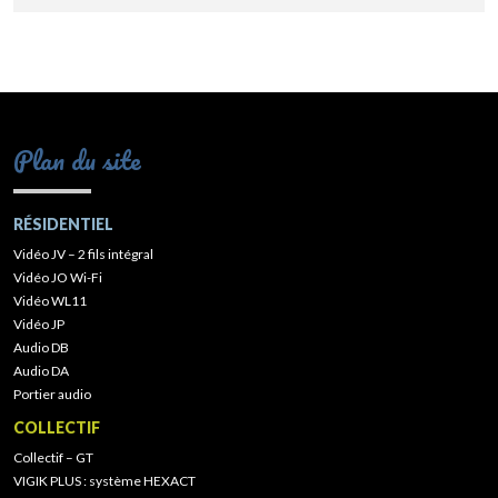
Plan du site
RÉSIDENTIEL
Vidéo JV – 2 fils intégral
Vidéo JO Wi-Fi
Vidéo WL11
Vidéo JP
Audio DB
Audio DA
Portier audio
COLLECTIF
Collectif – GT
VIGIK PLUS : système HEXACT