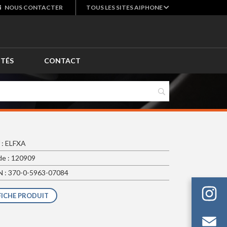
NOUS
CONTACTER
TOUS LES SITES AIPHONE
ITÉS
CONTACT
 : ELFXA
e : 120909
 : 370-0-5963-07084
FICHE PRODUIT
Em