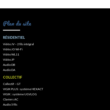
Plan du site
RÉSIDENTIEL
Vidéo JV – 2 fils intégral
Vidéo JO Wi-Fi
Vidéo WL11
Vidéo JP
Audio DB
Audio DA
COLLECTIF
Collectif – GT
VIGIK PLUS : système HEXACT
VIGIK : système UGVLOG
Claviers AC
Audio 5 fils