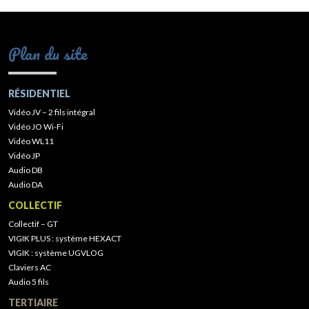
Plan du site
RÉSIDENTIEL
Vidéo JV – 2 fils intégral
Vidéo JO Wi-Fi
Vidéo WL11
Vidéo JP
Audio DB
Audio DA
COLLECTIF
Collectif – GT
VIGIK PLUS : système HEXACT
VIGIK : système UGVLOG
Claviers AC
Audio 5 fils
TERTIAIRE