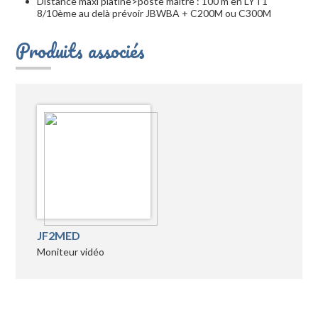
Distance maxi platine>poste maître : 100 m en LYT1
8/10ème au delà prévoir JBWBA + C200M ou C300M
Produits associés
JF2MED
Moniteur vidéo