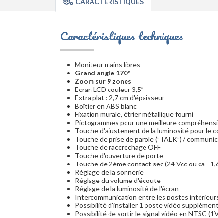
CARACTÉRISTIQUES
Caractéristiques techniques
Moniteur mains libres
Grand angle 170°
Zoom sur 9 zones
Ecran LCD couleur 3,5”
Extra plat : 2,7 cm d'épaisseur
Boîtier en ABS blanc
Fixation murale, étrier métallique fourni
Pictogrammes pour une meilleure compréhension
Touche d'ajustement de la luminosité pour le c
Touche de prise de parole (”TALK”) / communicat
Touche de raccrochage OFF
Touche d'ouverture de porte
Touche de 2ème contact sec (24 Vcc ou ca - 1,
Réglage de la sonnerie
Réglage du volume d'écoute
Réglage de la luminosité de l'écran
Intercommunication entre les postes intérieur
Possibilité d'installer 1 poste vidéo supplémen
Possibilité de sortir le signal vidéo en NTSC (