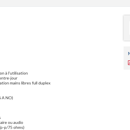
 à l'utilisation
ontre-jour
ion mains libres full duplex
6 A NO)
s
taire ou audio
1Vp-p/75 ohms)