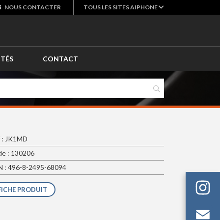
NOUS
CONTACTER
TOUS LES SITES AIPHONE
ITÉS
CONTACT
 : JK1MD
e : 130206
 : 496-8-2495-68094
FICHE PRODUIT
Em