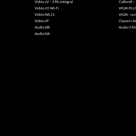
Vidéo JV – 2 fils intégral
Collectif –
Vidéo JO Wi-Fi
VIGIK PLU
Vidéo WL11
VIGIK : s
Vidéo JP
Claviers A
Audio DB
Audio 5 fil
Audio DA