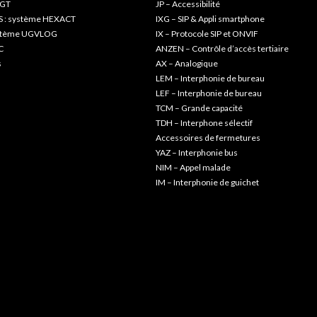
 GT
JP – Accessibilité
S : système HEXACT
IXG – SIP & Appli smartphone
ystème UGVLOG
IX – Protocole SIP et ONVIF
C
ANZEN – Contrôle d’accès tertiaire
s
AX – Analogique
LEM – Interphonie de bureau
LEF – Interphonie de bureau
TCM – Grande capacité
TDH – Interphone sélectif
Accessoires de fermetures
YAZ – Interphonie bus
NIM – Appel malade
IM – Interphonie de guichet