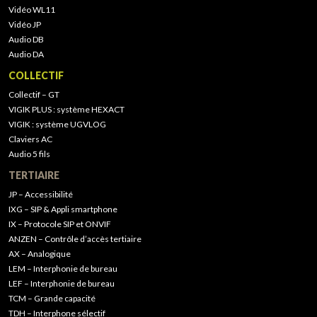
Vidéo WL11
Vidéo JP
Audio DB
Audio DA
COLLECTIF
Collectif – GT
VIGIK PLUS : système HEXACT
VIGIK : système UGVLOG
Claviers AC
Audio 5 fils
TERTIAIRE
JP – Accessibilité
IXG – SIP & Appli smartphone
IX – Protocole SIP et ONVIF
ANZEN – Contrôle d’accès tertiaire
AX – Analogique
LEM – Interphonie de bureau
LEF – Interphonie de bureau
TCM – Grande capacité
TDH – Interphone sélectif