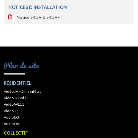
NOTICES D'INSTALLATION
Notice JKDV & JKDVF
Plan du site
RÉSIDENTIEL
Vidéo JV – 2 fils intégral
Vidéo JO Wi-Fi
Vidéo WL11
Vidéo JP
Audio DB
Audio DA
COLLECTIF