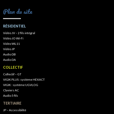
Plan du site
RÉSIDENTIEL
Vidéo JV – 2 fils intégral
Vidéo JO Wi-Fi
Vidéo WL11
Vidéo JP
Audio DB
Audio DA
COLLECTIF
Collectif – GT
VIGIK PLUS : système HEXACT
VIGIK : système UGVLOG
Claviers AC
Audio 5 fils
TERTIAIRE
JP – Accessibilité