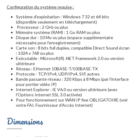
Configuration du système requise :
Système d'exploitation : Windows 7 32 et 64 bits
(disponible seulement en téléchargement)
Processeur : 2 GHz ou plus
Mémoire système (RAM) : 1 Go RAM ou plus
Disque dur : 10 Mo ou plus (espace supplémentaire
nécessaire pour l'enregistrement)
Carte son : 8 bits full duplex, compatible Direct Sound écran
: 1024 x 768 ou plus
Exécutable : Microsoft(R) .NET Framework 2.0 ou version
ultérieure
Réseau : Ethernet 10BASE-T/100BASE-TX
Protocole : TCP/IPv4, UDP/IPv4, SIP, autres
Bande passante réseau : 320 Kbps à 8 Mbps (par l'interface
pour portier vidéo IP)
Internet Explorer : IE V6.0 ou version ultérieure (avec
l'Options Internet SSL 3.0 activée)
Pour fonctionnement sur WAN IP fixe OBLIGATOIRE (voir
votre FAI, Fournisseur d'Accès Internet)
Dimensions