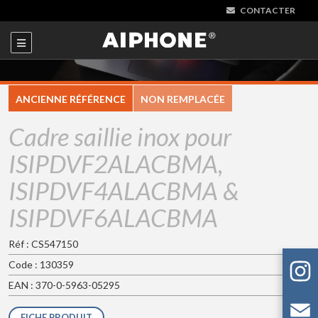
CONTACTER
ANCIENNE RÉFÉRENCE
NON REMPLACÉE
Cadre saillie inox pour
ISIPDVF2ALACBMA,
ISIPDVF4ALACBMA &
ISIPDVF6ALACBMA
Réf : CS547150
Code : 130359
EAN : 370-0-5963-05295
FICHE PRODUIT