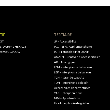
TIF
TERTIAIRE
 GT
JP – Accessibilité
S : système HEXACT
IXG – SIP & Appli smartphone
ystème UGVLOG
IX – Protocole SIP et ONVIF
C
ANZEN – Contrôle d’accès tertiaire
s
AX – Analogique
LEM – Interphonie de bureau
LEF – Interphonie de bureau
TCM – Grande capacité
TDH – Interphone sélectif
Accessoires de fermetures
YAZ – Interphonie bus
NIM – Appel malade
IM – Interphonie de guichet