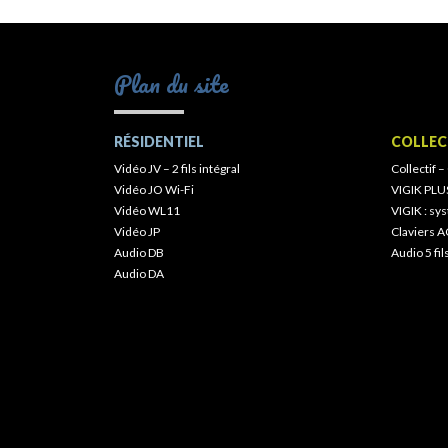
Plan du site
RÉSIDENTIEL
COLLEC
Vidéo JV – 2 fils intégral
Collectif –
Vidéo JO Wi-Fi
VIGIK PLU
Vidéo WL11
VIGIK : s
Vidéo JP
Claviers A
Audio DB
Audio 5 fil
Audio DA