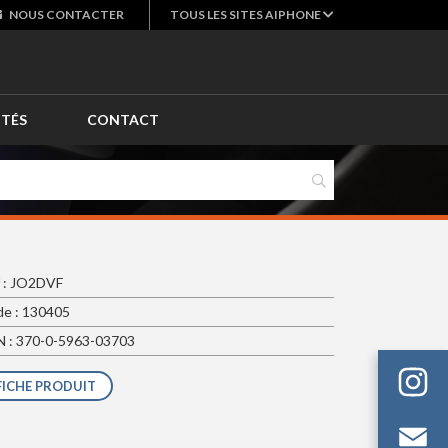
NOUS
CONTACTER
TOUS LES SITES AIPHONE
ITÉS
CONTACT
 : JO2DVF
e : 130405
 : 370-0-5963-03703
FICHE PRODUIT
Em