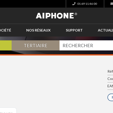
01 69 11 46 00
OCIÉTÉ
NOS RÉSEAUX
SUPPORT
ACTUAL
TERTIAIRE
Réf
Cod
EAN