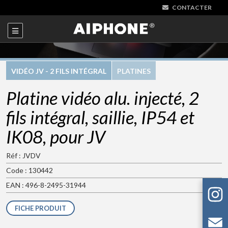
CONTACTER
VIDÉO JV - 2 FILS INTÉGRAL
PLATINES
Platine vidéo alu. injecté, 2
fils intégral, saillie, IP54 et
IK08, pour JV
Réf : JVDV
Code : 130442
EAN : 496-8-2495-31944
FICHE PRODUIT