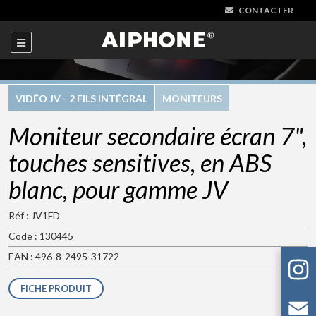
CONTACTER
VIDÉO JV - 2 FILS INTÉGRAL
MONITEURS
Moniteur secondaire écran 7",
touches sensitives, en ABS
blanc, pour gamme JV
Réf : JV1FD
Code : 130445
EAN : 496-8-2495-31722
FICHE PRODUIT