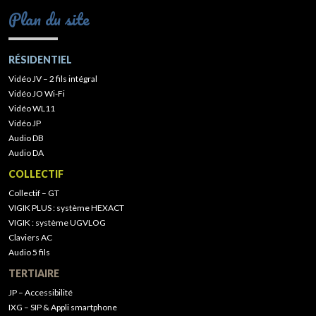
Plan du site
RÉSIDENTIEL
Vidéo JV – 2 fils intégral
Vidéo JO Wi-Fi
Vidéo WL11
Vidéo JP
Audio DB
Audio DA
COLLECTIF
Collectif – GT
VIGIK PLUS : système HEXACT
VIGIK : système UGVLOG
Claviers AC
Audio 5 fils
TERTIAIRE
JP – Accessibilité
IXG – SIP & Appli smartphone