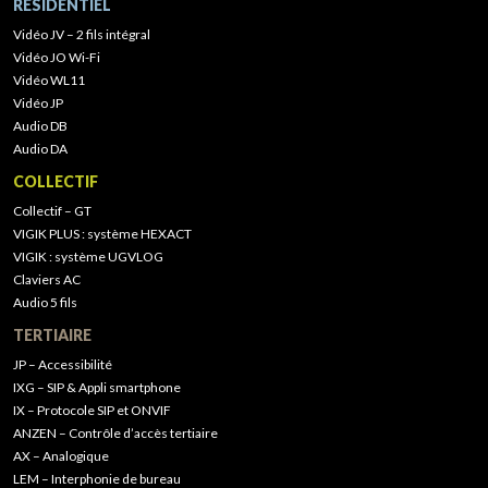
RÉSIDENTIEL
Vidéo JV – 2 fils intégral
Vidéo JO Wi-Fi
Vidéo WL11
Vidéo JP
Audio DB
Audio DA
COLLECTIF
Collectif – GT
VIGIK PLUS : système HEXACT
VIGIK : système UGVLOG
Claviers AC
Audio 5 fils
TERTIAIRE
JP – Accessibilité
IXG – SIP & Appli smartphone
IX – Protocole SIP et ONVIF
ANZEN – Contrôle d’accès tertiaire
AX – Analogique
LEM – Interphonie de bureau