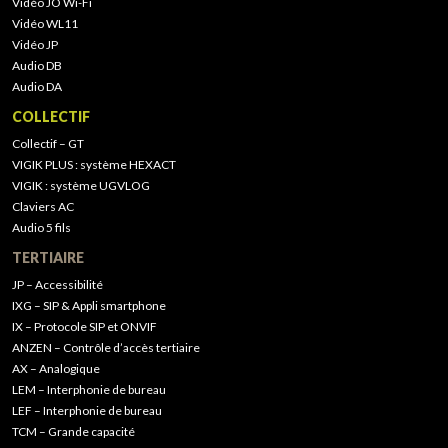
Vidéo JO Wi-Fi
Vidéo WL11
Vidéo JP
Audio DB
Audio DA
COLLECTIF
Collectif – GT
VIGIK PLUS : système HEXACT
VIGIK : système UGVLOG
Claviers AC
Audio 5 fils
TERTIAIRE
JP – Accessibilité
IXG – SIP & Appli smartphone
IX – Protocole SIP et ONVIF
ANZEN – Contrôle d’accès tertiaire
AX – Analogique
LEM – Interphonie de bureau
LEF – Interphonie de bureau
TCM – Grande capacité