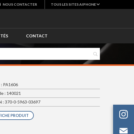
NOUS
CONTACTER
TOUS LES SITES AIPHONE
ITÉS
CONTACT
 : PA1606
e : 140021
 : 370-0-5963-03697
FICHE PRODUIT
Em