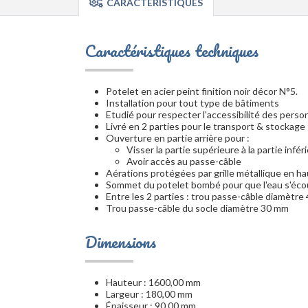
CARACTÉRISTIQUES
Caractéristiques techniques
Potelet en acier peint finition noir décor N°5.
Installation pour tout type de bâtiments
Etudié pour respecter l'accessibilité des pers
Livré en 2 parties pour le transport & stockage
Ouverture en partie arrière pour :
Visser la partie supérieure à la partie infér
Avoir accès au passe-câble
Aérations protégées par grille métallique en ha
Sommet du potelet bombé pour que l'eau s'éco
Entre les 2 parties : trou passe-câble diamètr
Trou passe-câble du socle diamètre 30 mm
Dimensions
Hauteur : 1600,00 mm
Largeur : 180,00 mm
Épaisseur : 90,00 mm