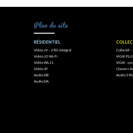
Plan du site
RÉSIDENTIEL
COLLEC
Vidéo JV – 2 fils intégral
Collectif –
Vidéo JO Wi-Fi
VIGIK PLU
Vidéo WL11
VIGIK : s
Vidéo JP
Claviers A
Audio DB
Audio 5 fil
Audio DA