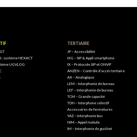
TIF
TERTIAIRE
 GT
JP – Accessibilité
S : système HEXACT
IXG – SIP & Appli smartphone
ystème UGVLOG
IX – Protocole SIP et ONVIF
C
ANZEN – Contrôle d’accès tertiaire
s
AX – Analogique
LEM – Interphonie de bureau
LEF – Interphonie de bureau
TCM – Grande capacité
TDH – Interphone sélectif
Accessoires de fermetures
YAZ – Interphonie bus
NIM – Appel malade
IM – Interphonie de guichet