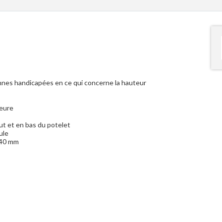
onnes handicapées en ce qui concerne la hauteur
ieure
ut et en bas du potelet
ule
e 40 mm