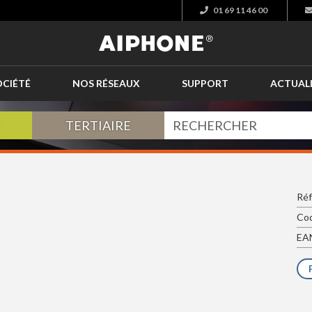
01 69 11 46 00
OCIÉTÉ
NOS RÉSEAUX
SUPPORT
ACTUAL
TERTIAIRE
Réf
Cod
EAN