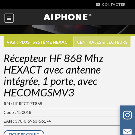
CONTACTER
VIGIK PLUS : SYSTÈME HEXACT
CENTRALES & LECTEURS
Récepteur HF 868 Mhz
HEXACT avec antenne
intégrée, 1 porte, avec
HECOMGSMV3
Réf : HERECEPT868
Code : 150018
EAN : 370-0-5963-56174
FICHE PRODUIT