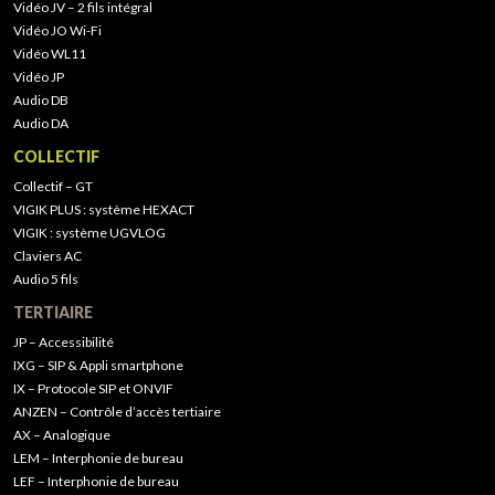
Vidéo JV – 2 fils intégral
Vidéo JO Wi-Fi
Vidéo WL11
Vidéo JP
Audio DB
Audio DA
COLLECTIF
Collectif – GT
VIGIK PLUS : système HEXACT
VIGIK : système UGVLOG
Claviers AC
Audio 5 fils
TERTIAIRE
JP – Accessibilité
IXG – SIP & Appli smartphone
IX – Protocole SIP et ONVIF
ANZEN – Contrôle d’accès tertiaire
AX – Analogique
LEM – Interphonie de bureau
LEF – Interphonie de bureau