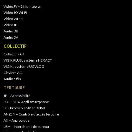
Vidéo JV – 2 fils intégral
Vidéo JO Wi-Fi
Vidéo WL11
Vidéo JP
Audio DB
Audio DA
COLLECTIF
Collectif – GT
VIGIK PLUS : système HEXACT
VIGIK : système UGVLOG
Claviers AC
Audio 5 fils
TERTIAIRE
JP – Accessibilité
IXG – SIP & Appli smartphone
IX – Protocole SIP et ONVIF
ANZEN – Contrôle d’accès tertiaire
AX – Analogique
LEM – Interphonie de bureau