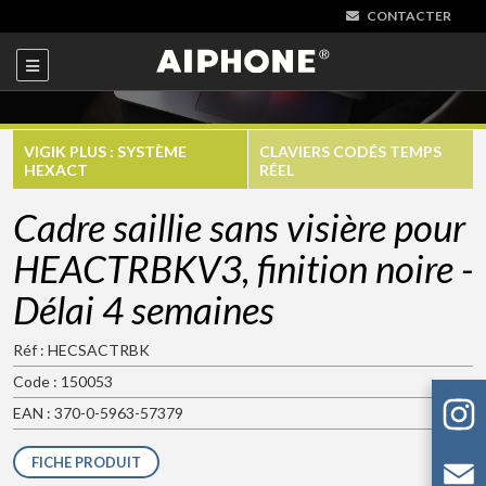
CONTACTER
VIGIK PLUS : SYSTÈME
CLAVIERS CODÉS TEMPS
HEXACT
RÉEL
Cadre saillie sans visière pour
HEACTRBKV3, finition noire -
Délai 4 semaines
Réf : HECSACTRBK
Code : 150053
EAN : 370-0-5963-57379
FICHE PRODUIT