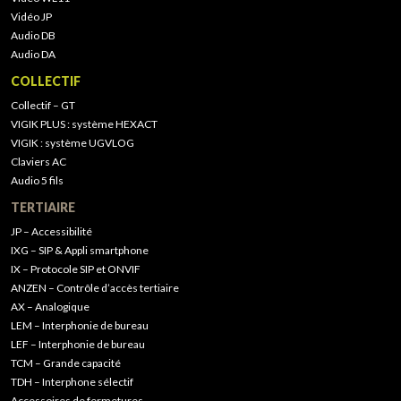
Vidéo JP
Audio DB
Audio DA
COLLECTIF
Collectif – GT
VIGIK PLUS : système HEXACT
VIGIK : système UGVLOG
Claviers AC
Audio 5 fils
TERTIAIRE
JP – Accessibilité
IXG – SIP & Appli smartphone
IX – Protocole SIP et ONVIF
ANZEN – Contrôle d’accès tertiaire
AX – Analogique
LEM – Interphonie de bureau
LEF – Interphonie de bureau
TCM – Grande capacité
TDH – Interphone sélectif
Accessoires de fermetures