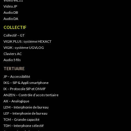
Vidéo WL11
Vidéo JP
Audio DB
Audio DA
COLLECTIF
Collectif – GT
VIGIK PLUS : système HEXACT
VIGIK : système UGVLOG
Claviers AC
Audio 5 fils
TERTIAIRE
JP – Accessibilité
IXG – SIP & Appli smartphone
IX – Protocole SIP et ONVIF
ANZEN – Contrôle d’accès tertiaire
AX – Analogique
LEM – Interphonie de bureau
LEF – Interphonie de bureau
TCM – Grande capacité
TDH – Interphone sélectif