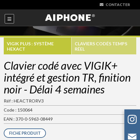
CONTACTER
VIGIK PLUS : SYSTÈME
CLAVIERS CODÉS TEMPS
HEXACT
RÉEL
Clavier codé avec VIGIK+
intégré et gestion TR, finition
noir - Délai 4 semaines
Réf : HEACTRORV3
Code : 150064
EAN : 370-0-5963-08449
FICHE PRODUIT