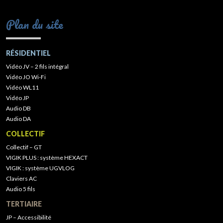
Plan du site
RÉSIDENTIEL
Vidéo JV – 2 fils intégral
Vidéo JO Wi-Fi
Vidéo WL11
Vidéo JP
Audio DB
Audio DA
COLLECTIF
Collectif – GT
VIGIK PLUS : système HEXACT
VIGIK : système UGVLOG
Claviers AC
Audio 5 fils
TERTIAIRE
JP – Accessibilité