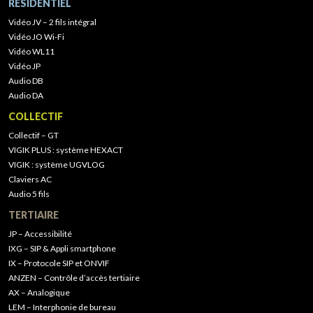
RÉSIDENTIEL
Vidéo JV – 2 fils intégral
Vidéo JO Wi-Fi
Vidéo WL11
Vidéo JP
Audio DB
Audio DA
COLLECTIF
Collectif – GT
VIGIK PLUS : système HEXACT
VIGIK : système UGVLOG
Claviers AC
Audio 5 fils
TERTIAIRE
JP – Accessibilité
IXG – SIP & Appli smartphone
IX – Protocole SIP et ONVIF
ANZEN – Contrôle d’accès tertiaire
AX – Analogique
LEM – Interphonie de bureau