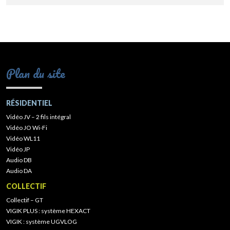
Plan du site
RÉSIDENTIEL
Vidéo JV – 2 fils intégral
Vidéo JO Wi-Fi
Vidéo WL11
Vidéo JP
Audio DB
Audio DA
COLLECTIF
Collectif – GT
VIGIK PLUS : système HEXACT
VIGIK : système UGVLOG