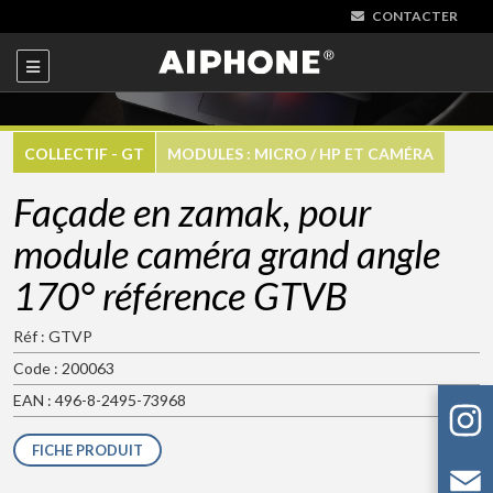
CONTACTER
COLLECTIF - GT
MODULES : MICRO / HP ET CAMÉRA
Façade en zamak, pour
module caméra grand angle
170° référence GTVB
Réf : GTVP
Code : 200063
EAN : 496-8-2495-73968
FICHE PRODUIT