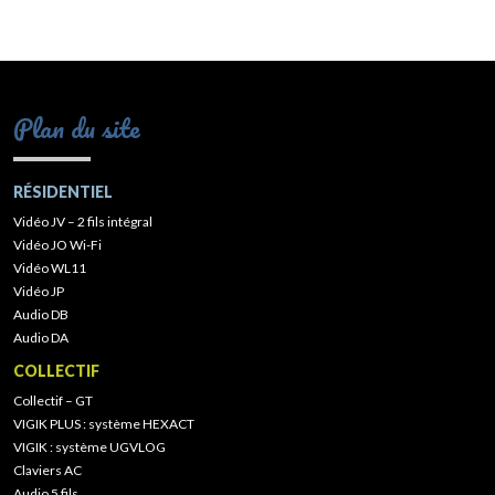
Plan du site
RÉSIDENTIEL
Vidéo JV – 2 fils intégral
Vidéo JO Wi-Fi
Vidéo WL11
Vidéo JP
Audio DB
Audio DA
COLLECTIF
Collectif – GT
VIGIK PLUS : système HEXACT
VIGIK : système UGVLOG
Claviers AC
Audio 5 fils