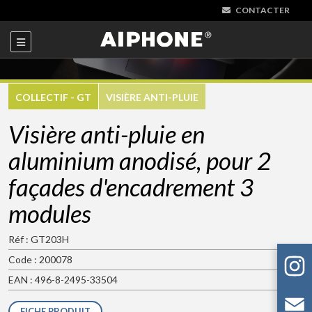
CONTACTER
COLLECTIF - GT
VISIÈRE ANTI-PLUIE
Visière anti-pluie en
aluminium anodisé, pour 2
façades d'encadrement 3
modules
Réf : GT203H
Code : 200078
EAN : 496-8-2495-33504
FICHE PRODUIT