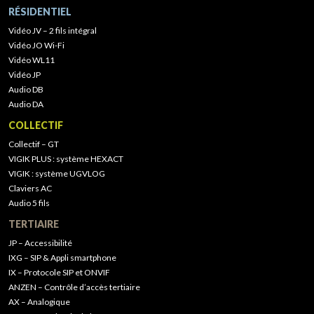
RÉSIDENTIEL
Vidéo JV – 2 fils intégral
Vidéo JO Wi-Fi
Vidéo WL11
Vidéo JP
Audio DB
Audio DA
COLLECTIF
Collectif – GT
VIGIK PLUS : système HEXACT
VIGIK : système UGVLOG
Claviers AC
Audio 5 fils
TERTIAIRE
JP – Accessibilité
IXG – SIP & Appli smartphone
IX – Protocole SIP et ONVIF
ANZEN – Contrôle d’accès tertiaire
AX – Analogique