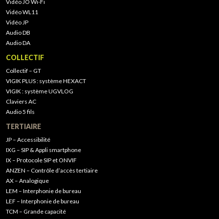
Vidéo JO Wi-Fi
Vidéo WL11
Vidéo JP
Audio DB
Audio DA
COLLECTIF
Collectif – GT
VIGIK PLUS : système HEXACT
VIGIK : système UGVLOG
Claviers AC
Audio 5 fils
TERTIAIRE
JP – Accessibilité
IXG – SIP & Appli smartphone
IX – Protocole SIP et ONVIF
ANZEN – Contrôle d’accès tertiaire
AX – Analogique
LEM – Interphonie de bureau
LEF – Interphonie de bureau
TCM – Grande capacité