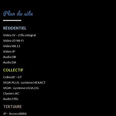
Plan du site
RÉSIDENTIEL
Vidéo JV – 2 fils intégral
Vidéo JO Wi-Fi
Vidéo WL11
Vidéo JP
Audio DB
Audio DA
COLLECTIF
Collectif – GT
VIGIK PLUS : système HEXACT
VIGIK : système UGVLOG
Claviers AC
Audio 5 fils
TERTIAIRE
JP – Accessibilité