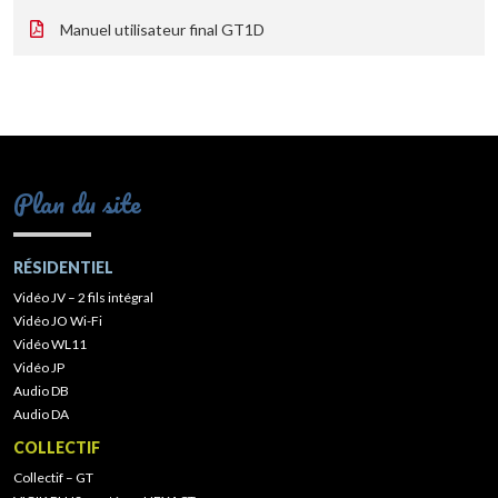
Manuel utilisateur final GT1D
Plan du site
RÉSIDENTIEL
Vidéo JV – 2 fils intégral
Vidéo JO Wi-Fi
Vidéo WL11
Vidéo JP
Audio DB
Audio DA
COLLECTIF
Collectif – GT