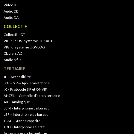
Vidéo JP
Audio DB
Audio DA
COLLECTIF
Collectif – GT
VIGIK PLUS : système HEXACT
VIGIK : système UGVLOG
Claviers AC
Audio 5 fils
TERTIAIRE
JP – Accessibilité
IXG – SIP & Appli smartphone
IX – Protocole SIP et ONVIF
ANZEN – Contrôle d’accès tertiaire
AX – Analogique
LEM – Interphonie de bureau
LEF – Interphonie de bureau
TCM – Grande capacité
TDH – Interphone sélectif
Accessoires de fermetures