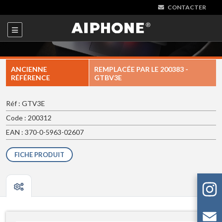
CONTACTER
ANCIENNE
REMPLACÉE PAR LE
200383 -
RÉFÉRENCE
GTBV3E
Réf : GTV3E
Code : 200312
EAN : 370-0-5963-02607
FICHE PRODUIT