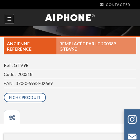
CONTACTER
ANCIENNE
REMPLACÉE PAR LE
200389 -
RÉFÉRENCE
GTBV9E
Réf : GTV9E
Code : 200318
EAN : 370-0-5963-02669
FICHE PRODUIT