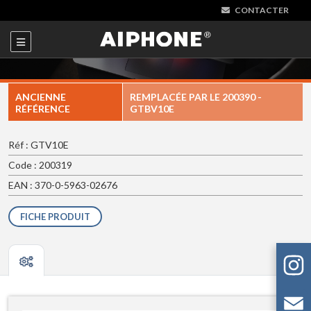
CONTACTER
ANCIENNE
REMPLACÉE PAR LE
200390 -
RÉFÉRENCE
GTBV10E
Réf : GTV10E
Code : 200319
EAN : 370-0-5963-02676
FICHE PRODUIT