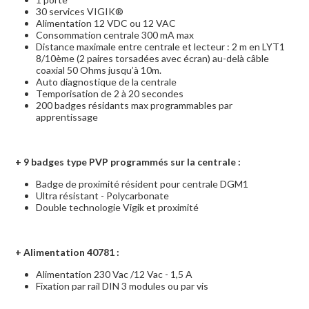
30 services VIGIK®
Alimentation 12 VDC ou 12 VAC
Consommation centrale 300 mA max
Distance maximale entre centrale et lecteur : 2 m en LYT1
8/10ème (2 paires torsadées avec écran) au-delà câble
coaxial 50 Ohms jusqu’à 10m.
Auto diagnostique de la centrale
Temporisation de 2 à 20 secondes
200 badges résidants max programmables par
apprentissage
+ 9
badges type PVP programmés sur la centrale :
Badge de proximité résident pour centrale DGM1
Ultra résistant - Polycarbonate
Double technologie Vigik et proximité
+
Alimentation 40781 :
Alimentation 230 Vac /12 Vac - 1,5 A
Fixation par rail DIN 3 modules ou par vis