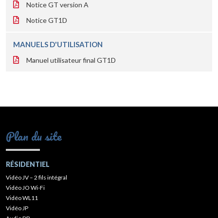
Notice GT version A
Notice GT1D
MANUELS D'UTILISATION
Manuel utilisateur final GT1D
Plan du site
RÉSIDENTIEL
Vidéo JV – 2 fils intégral
Vidéo JO Wi-Fi
Vidéo WL11
Vidéo JP