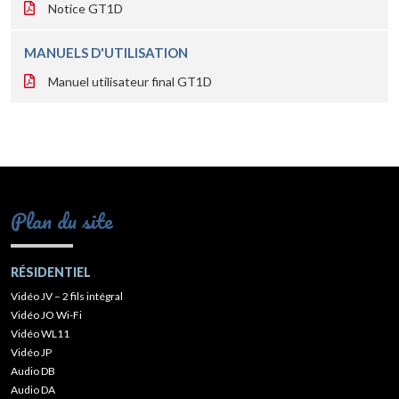
Notice GT1D
MANUELS D'UTILISATION
Manuel utilisateur final GT1D
Plan du site
RÉSIDENTIEL
Vidéo JV – 2 fils intégral
Vidéo JO Wi-Fi
Vidéo WL11
Vidéo JP
Audio DB
Audio DA