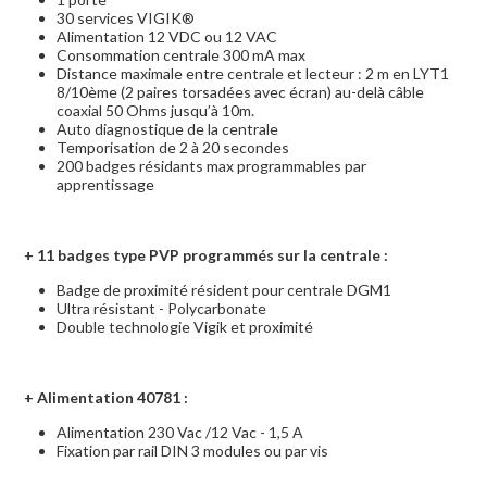
30 services VIGIK®
Alimentation 12 VDC ou 12 VAC
Consommation centrale 300 mA max
Distance maximale entre centrale et lecteur : 2 m en LYT1
8/10ème (2 paires torsadées avec écran) au-delà câble
coaxial 50 Ohms jusqu’à 10m.
Auto diagnostique de la centrale
Temporisation de 2 à 20 secondes
200 badges résidants max programmables par
apprentissage
+ 11
badges type PVP programmés sur la centrale :
Badge de proximité résident pour centrale DGM1
Ultra résistant - Polycarbonate
Double technologie Vigik et proximité
+
Alimentation 40781 :
Alimentation 230 Vac /12 Vac - 1,5 A
Fixation par rail DIN 3 modules ou par vis