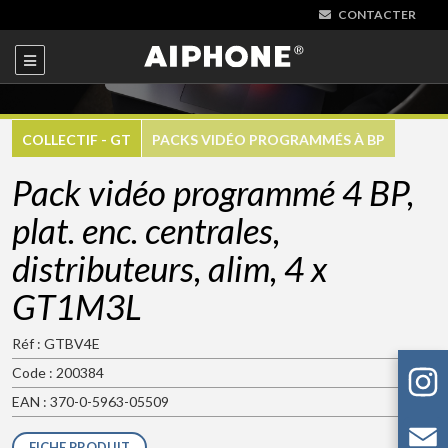
CONTACTER
COLLECTIF - GT
PACKS VIDÉO PROGRAMMÉS À BP
Pack vidéo programmé 4 BP,
plat. enc. centrales,
distributeurs, alim, 4 x
GT1M3L
Réf : GTBV4E
Code : 200384
EAN : 370-0-5963-05509
FICHE PRODUIT