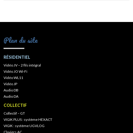
Plan du site
RÉSIDENTIEL
Vidéo JV – 2 fils intégral
Vidéo JO Wi-Fi
Vidéo WL11
Vidéo JP
Audio DB
Audio DA
COLLECTIF
Collectif – GT
VIGIK PLUS : système HEXACT
VIGIK : système UGVLOG
Claviers AC