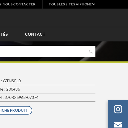
NOUS
CONTACTER
TOUS LES SITES AIPHONE
ITÉS
CONTACT
f : GTNSPLB
e : 200436
 : 370-0-5963-07374
FICHE PRODUIT
Em