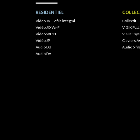
RÉSIDENTIEL
COLLEC
Vidéo JV – 2 fils intégral
Collectif –
Vidéo JO Wi-Fi
VIGIK PLU
Vidéo WL11
VIGIK : s
Vidéo JP
Claviers A
Audio DB
Audio 5 fil
Audio DA