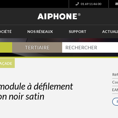
01 69 11 46 00
OCIÉTÉ
NOS RÉSEAUX
SUPPORT
ACTUAL
TERTIAIRE
FAÇADE
Ré
Cod
module à défilement
EAN
n noir satin