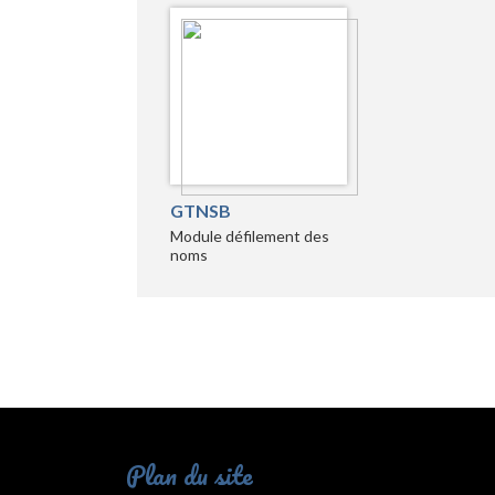
GTNSB
Module défilement des
noms
Plan du site