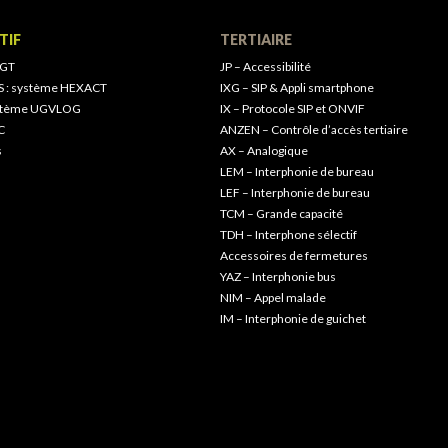
TIF
TERTIAIRE
 GT
JP – Accessibilité
S : système HEXACT
IXG – SIP & Appli smartphone
ystème UGVLOG
IX – Protocole SIP et ONVIF
C
ANZEN – Contrôle d’accès tertiaire
s
AX – Analogique
LEM – Interphonie de bureau
LEF – Interphonie de bureau
TCM – Grande capacité
TDH – Interphone sélectif
Accessoires de fermetures
YAZ – Interphonie bus
NIM – Appel malade
IM – Interphonie de guichet