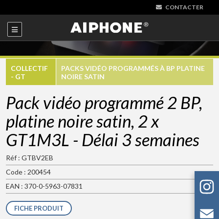
CONTACTER
COLLECTIF
PACKS VIDÉO PROGRAMMÉS À BP PLATINE
- GT
NOIRE SATIN
Pack vidéo programmé 2 BP,
platine noire satin, 2 x
GT1M3L - Délai 3 semaines
Réf : GTBV2EB
Code : 200454
EAN : 370-0-5963-07831
FICHE PRODUIT