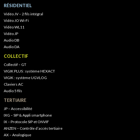
RÉSIDENTIEL
Vidéo JV – 2 fils intégral
Vidéo JO Wi-Fi
Vidéo WL11
Vidéo JP
Audio DB
Audio DA
COLLECTIF
Collectif – GT
VIGIK PLUS : système HEXACT
VIGIK : système UGVLOG
Claviers AC
Audio 5 fils
TERTIAIRE
JP – Accessibilité
IXG – SIP & Appli smartphone
IX – Protocole SIP et ONVIF
ANZEN – Contrôle d’accès tertiaire
AX – Analogique