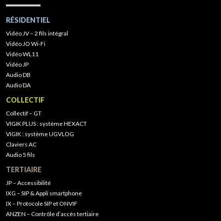
RÉSIDENTIEL
Vidéo JV – 2 fils intégral
Vidéo JO Wi-Fi
Vidéo WL11
Vidéo JP
Audio DB
Audio DA
COLLECTIF
Collectif – GT
VIGIK PLUS : système HEXACT
VIGIK : système UGVLOG
Claviers AC
Audio 5 fils
TERTIAIRE
JP – Accessibilité
IXG – SIP & Appli smartphone
IX – Protocole SIP et ONVIF
ANZEN – Contrôle d’accès tertiaire