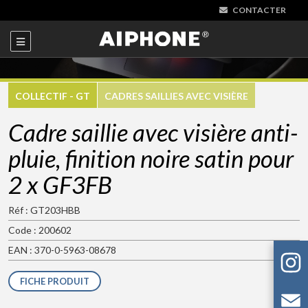
CONTACTER
COLLECTIF - GT
CADRES SAILLIES AVEC VISIÈRE
Cadre saillie avec visière anti-
pluie, finition noire satin pour
2 x GF3FB
Réf : GT203HBB
Code : 200602
EAN : 370-0-5963-08678
FICHE PRODUIT