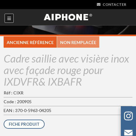
CONTACTER
ANCIENNE RÉFÉRENCE
NON REMPLACÉE
Cadre saillie avec visière inox
avec façade rouge pour
IXDVFR& IXBAFR
Réf : CIXR
Code : 200905
EAN : 370-0-5963-04205
FICHE PRODUIT