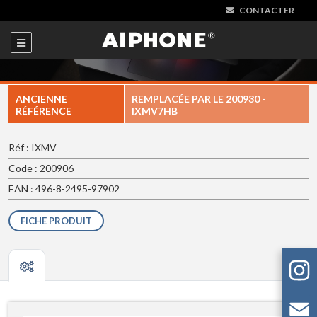
CONTACTER
ANCIENNE
REMPLACÉE PAR LE
200930 -
RÉFÉRENCE
IXMV7HB
Réf : IXMV
Code : 200906
EAN : 496-8-2495-97902
FICHE PRODUIT