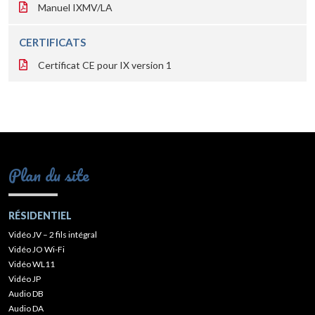
Manuel IXMV/LA
CERTIFICATS
Certificat CE pour IX version 1
Plan du site
RÉSIDENTIEL
Vidéo JV – 2 fils intégral
Vidéo JO Wi-Fi
Vidéo WL11
Vidéo JP
Audio DB
Audio DA