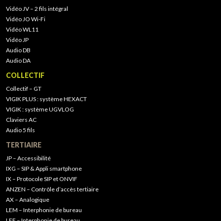
Vidéo JV – 2 fils intégral
Vidéo JO Wi-Fi
Vidéo WL11
Vidéo JP
Audio DB
Audio DA
COLLECTIF
Collectif – GT
VIGIK PLUS : système HEXACT
VIGIK : système UGVLOG
Claviers AC
Audio 5 fils
TERTIAIRE
JP – Accessibilité
IXG – SIP & Appli smartphone
IX – Protocole SIP et ONVIF
ANZEN – Contrôle d’accès tertiaire
AX – Analogique
LEM – Interphonie de bureau
LEF – Interphonie de bureau