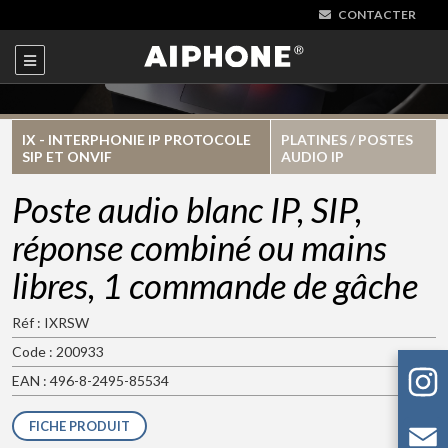
CONTACTER
IX - INTERPHONIE IP PROTOCOLE
PLATINES / POSTES
SIP ET ONVIF
AUDIO IP
Poste audio blanc IP, SIP,
réponse combiné ou mains
libres, 1 commande de gâche
Réf : IXRSW
Code : 200933
EAN : 496-8-2495-85534
FICHE PRODUIT