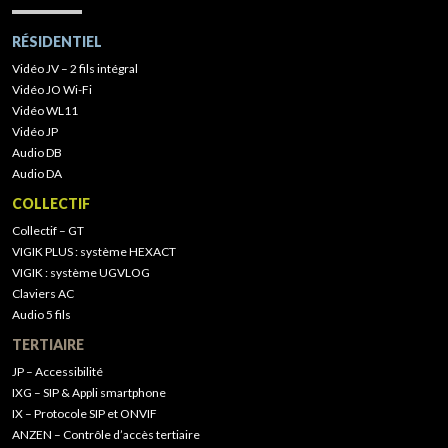
RÉSIDENTIEL
Vidéo JV – 2 fils intégral
Vidéo JO Wi-Fi
Vidéo WL11
Vidéo JP
Audio DB
Audio DA
COLLECTIF
Collectif – GT
VIGIK PLUS : système HEXACT
VIGIK : système UGVLOG
Claviers AC
Audio 5 fils
TERTIAIRE
JP – Accessibilité
IXG – SIP & Appli smartphone
IX – Protocole SIP et ONVIF
ANZEN – Contrôle d’accès tertiaire