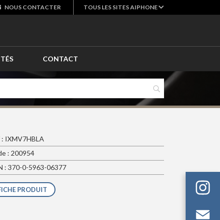
NOUS
CONTACTER
TOUS LES SITES AIPHONE
ITÉS
CONTACT
f : IXMV7HBLA
e : 200954
 : 370-0-5963-06377
FICHE PRODUIT
Em