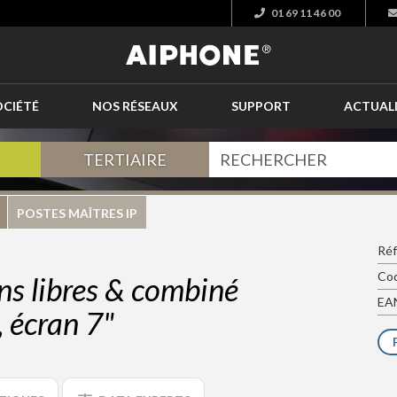
01 69 11 46 00
OCIÉTÉ
NOS RÉSEAUX
SUPPORT
ACTUAL
TERTIAIRE
POSTES MAÎTRES IP
Ré
Cod
ins libres & combiné
EAN
, écran 7"