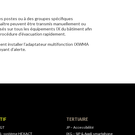
 les postes ou à des groupes spécifiques
maître peuvent être transmis manuellement ou
sés sur tous les équipements IX du bâtiment afin
 procédure d’évacuation rapidement.
ent installer l’adaptateur multifonction IXWMA
yant d’alerte.
TIF
TERTIAIRE
 GT
JP – Accessibilité
S : système HEXACT
IXG – SIP & Appli smartphone