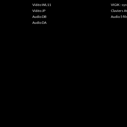
Vidéo WL11
VIGIK : s
Vidéo JP
Claviers A
Audio DB
Audio 5 fil
Audio DA