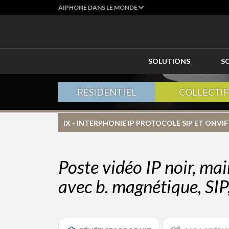
AIPHONE DANS LE MONDE
SOLUTIONS
S
RÉSIDENTIEL
COLLECTIF
IX - INTERPHONIE IP PROTOCOLE SIP ET ONVIF
Poste vidéo IP noir, ma
avec b. magnétique, SIP