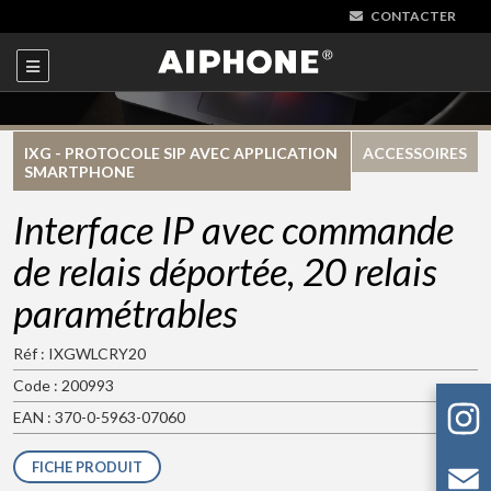
CONTACTER
IXG - PROTOCOLE SIP AVEC APPLICATION
ACCESSOIRES
SMARTPHONE
Interface IP avec commande
de relais déportée, 20 relais
paramétrables
Réf : IXGWLCRY20
Code : 200993
EAN : 370-0-5963-07060
FICHE PRODUIT