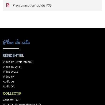
Programmation rapide IXG
Plan du site
RÉSIDENTIEL
Vidéo JV – 2 fils intégral
Vidéo JO Wi-Fi
Vidéo WL11
Vidéo JP
Audio DB
Audio DA
COLLECTIF
Collectif – GT
VIGIK PLUS : système HEXACT