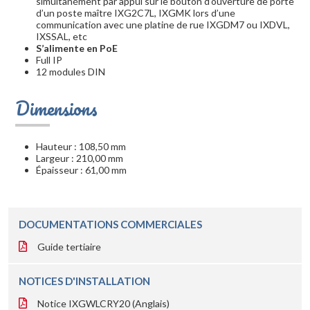
simultanément par appui sur le bouton d’ouverture de porte
d’un poste maître IXG2C7L, IXGMK lors d’une
communication avec une platine de rue IXGDM7 ou IXDVL,
IXSSAL, etc
S’alimente en PoE
Full IP
12 modules DIN
Dimensions
Hauteur : 108,50 mm
Largeur : 210,00 mm
Épaisseur : 61,00 mm
DOCUMENTATIONS COMMERCIALES
Guide tertiaire
NOTICES D'INSTALLATION
Notice IXGWLCRY20 (Anglais)